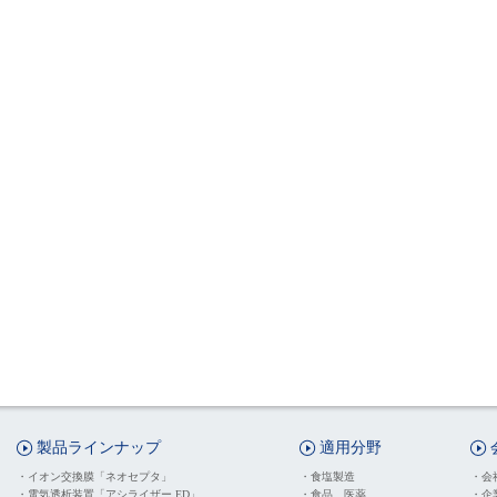
製品ラインナップ
適用分野
・
イオン交換膜「ネオセプタ」
・
食塩製造
・
会
・
電気透析装置「アシライザー ED」
・
食品、医薬
・
企