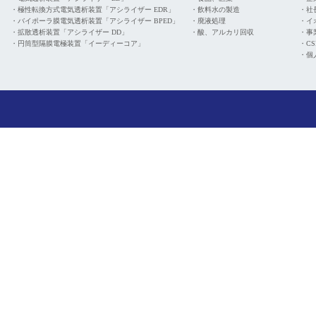
・
極性転換方式電気透析装置「アシライザー EDR」
・
飲料水の製造
・
社
・
バイポーラ膜電気透析装置「アシライザー BPED」
・
廃液処理
・
イ
・
拡散透析装置「アシライザー DD」
・
酸、アルカリ回収
・
事
・
円筒型隔膜電極装置「イーディーコア」
・
C
・
個