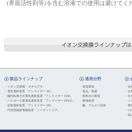
(界面活性剤等)を含む溶液での使用は避けてく
製品ラインナップ
適用分野
・
イオン交換膜「ネオセプタ」
・
食塩製造
・
会
・
電気透析装置「アシライザー ED」
・
食品、医薬
・
企
・
極性転換方式電気透析装置「アシライザー EDR」
・
飲料水の製造
・
社
・
バイポーラ膜電気透析装置「アシライザー BPED」
・
廃液処理
・
イ
・
拡散透析装置「アシライザー DD」
・
酸、アルカリ回収
・
事
・
円筒型隔膜電極装置「イーディーコア」
・
C
・
個