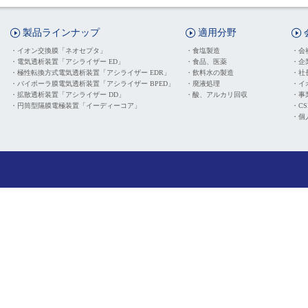
製品ラインナップ
適用分野
・
イオン交換膜「ネオセプタ」
・
食塩製造
・
会
・
電気透析装置「アシライザー ED」
・
食品、医薬
・
企
・
極性転換方式電気透析装置「アシライザー EDR」
・
飲料水の製造
・
社
・
バイポーラ膜電気透析装置「アシライザー BPED」
・
廃液処理
・
イ
・
拡散透析装置「アシライザー DD」
・
酸、アルカリ回収
・
事
・
円筒型隔膜電極装置「イーディーコア」
・
C
・
個