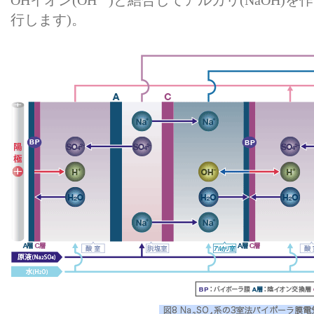
OHイオン(OH
)と結合してアルカリ(NaOH)
行します)。