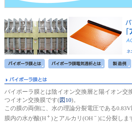
バイポーラ膜とは陰イオン交換層と陽イオン交
つイオン交換膜です(
図10
)。
この膜の両側に、水の理論分裂電圧である0.83
＋
－
膜内の水が酸(H
)とアルカリ(OH
)に分裂しま