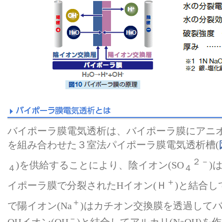
バイポーラ膜電気透析は、バイポーラ膜にアニ
を組み合わせた３室法パイポーラ膜電気透析槽(
２－
)を供給することにより、陰イオン(SO
)
４
４
＋
イポーラ膜で分裂されたHイオン(Ｈ
)と結合し
＋
で陽イオン(Na
)はカチオン交換膜を透過して
－